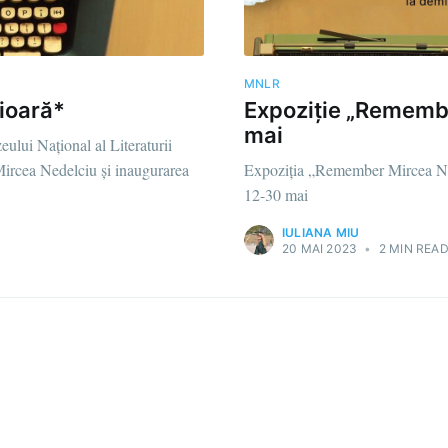
MNLR
ioară*
Expoziție „Remembe
mai
ului Național al Literaturii
rcea Nedelciu și inaugurarea
Expoziția „Remember Mircea Ne
12-30 mai
IULIANA MIU
20 MAI 2023
•
2 MIN REA